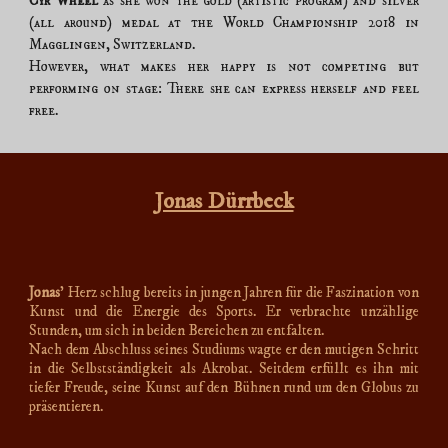
Cyr Wheel
as she won the gold (artistic program) and silver
(all around) medal at the World Championship 2018 in
Magglingen, Switzerland.
However, what makes her happy is not competing but
performing on stage: There she can express herself and feel
free.
Jonas Dürrbeck
Jonas
' Herz schlug bereits in jungen Jahren für die Faszination von
Kunst und die Energie des Sports. Er verbrachte unzählige
Stunden, um sich in beiden Bereichen zu entfalten.
Nach dem Abschluss seines Studiums wagte er den mutigen Schritt
in die Selbstständigkeit als Akrobat. Seitdem erfüllt es ihn mit
tiefer Freude, seine Kunst auf den Bühnen rund um den Globus zu
präsentieren.