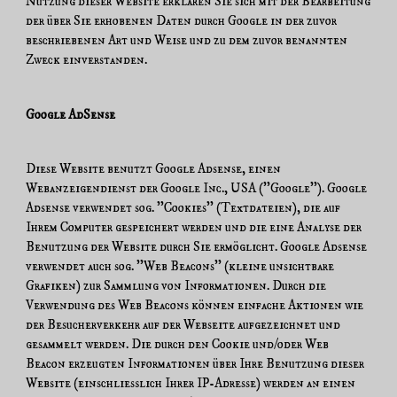
Nutzung dieser Website erklären Sie sich mit der Bearbeitung
der über Sie erhobenen Daten durch Google in der zuvor
beschriebenen Art und Weise und zu dem zuvor benannten
Zweck einverstanden.
Google AdSense
Diese Website benutzt Google Adsense, einen
Webanzeigendienst der Google Inc., USA (''Google''). Google
Adsense verwendet sog. ''Cookies'' (Textdateien), die auf
Ihrem Computer gespeichert werden und die eine Analyse der
Benutzung der Website durch Sie ermöglicht. Google Adsense
verwendet auch sog. ''Web Beacons'' (kleine unsichtbare
Grafiken) zur Sammlung von Informationen. Durch die
Verwendung des Web Beacons können einfache Aktionen wie
der Besucherverkehr auf der Webseite aufgezeichnet und
gesammelt werden. Die durch den Cookie und/oder Web
Beacon erzeugten Informationen über Ihre Benutzung dieser
Website (einschließlich Ihrer IP-Adresse) werden an einen