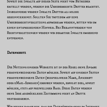
Soweit die Inhalte auf dieser Seite nicht vom Betreiber
erstellt wurden, werden die Urheberrechte Dritter beachtet.
Insbesondere werden Inhalte Dritter als solche
gekennzeichnet. Sollten Sie trotzdem auf eine
Urheberrechtsverletzung aufmerksam werden, bitten wir um
einen entsprechenden Hinweis. Bei Bekanntwerden von
Rechtsverletzungen werden wir derartige Inhalte umgehend
entfernen.
Datenschutz
Die Nutzung unserer Webseite ist in der Regel ohne Angabe
personenbezogener Daten möglich. Soweit auf unseren Seiten
personenbezogene Daten (beispielsweise Name, Anschrift
oder eMail-Adressen) erhoben werden, erfolgt dies, soweit
möglich, stets auf freiwilliger Basis. Diese Daten werden
ohne Ihre ausdrückliche Zustimmung nicht an Dritte
weitergegeben.
Wir weisen darauf hin, dass die Datenübertragung im Internet