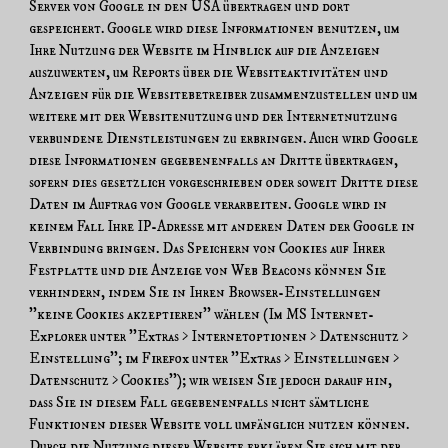
Server von Google in den USA übertragen und dort
gespeichert. Google wird diese Informationen benutzen, um
Ihre Nutzung der Website im Hinblick auf die Anzeigen
auszuwerten, um Reports über die Websiteaktivitäten und
Anzeigen für die Websitebetreiber zusammenzustellen und um
weitere mit der Websitenutzung und der Internetnutzung
verbundene Dienstleistungen zu erbringen. Auch wird Google
diese Informationen gegebenenfalls an Dritte übertragen,
sofern dies gesetzlich vorgeschrieben oder soweit Dritte diese
Daten im Auftrag von Google verarbeiten. Google wird in
keinem Fall Ihre IP-Adresse mit anderen Daten der Google in
Verbindung bringen. Das Speichern von Cookies auf Ihrer
Festplatte und die Anzeige von Web Beacons können Sie
verhindern, indem Sie in Ihren Browser-Einstellungen
''keine Cookies akzeptieren'' wählen (Im MS Internet-
Explorer unter ''Extras > Internetoptionen > Datenschutz >
Einstellung''; im Firefox unter ''Extras > Einstellungen >
Datenschutz > Cookies''); wir weisen Sie jedoch darauf hin,
dass Sie in diesem Fall gegebenenfalls nicht sämtliche
Funktionen dieser Website voll umfänglich nutzen können.
Durch die Nutzung dieser Website erklären Sie sich mit der