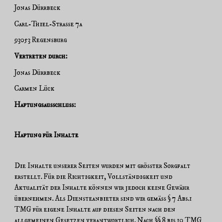
Jonas Dürrbeck
Carl-Thiel-Strasse 7a
93053 Regensburg
Vertreten durch:
Jonas Dürrbeck
Carmen Lück
Haftungsausschluss:
Haftung für Inhalte
Die Inhalte unserer Seiten wurden mit größter Sorgfalt
erstellt. Für die Richtigkeit, Vollständigkeit und
Aktualität der Inhalte können wir jedoch keine Gewähr
übernehmen. Als Diensteanbieter sind wir gemäß § 7 Abs.1
TMG für eigene Inhalte auf diesen Seiten nach den
allgemeinen Gesetzen verantwortlich. Nach §§ 8 bis 10 TMG