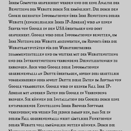
Ihrem Computer gespeichert werden und die eine Analyse der
Benutzung der Website durch Sie ermöglicht. Die durch den
Cookie erzeugten Informationen über Ihre Benutzung dieser
Website (einschließlich Ihrer IP-Adresse) wird an einen
Server von Google in den USA übertragen und dort
gespeichert. Google wird diese Informationen benutzen, um
Ihre Nutzung der Website auszuwerten, um Reports über die
Websiteaktivitäten für die Websitebetreiber
zusammenzustellen und um weitere mit der Websitenutzung
und der Internetnutzung verbundene Dienstleistungen zu
erbringen. Auch wird Google diese Informationen
gegebenenfalls an Dritte übertragen, sofern dies gesetzlich
vorgeschrieben oder soweit Dritte diese Daten im Auftrag von
Google verarbeiten. Google wird in keinem Fall Ihre IP-
Adresse mit anderen Daten der Google in Verbindung
bringen. Sie können die Installation der Cookies durch eine
entsprechende Einstellung Ihrer Browser Software
verhindern; wir weisen Sie jedoch darauf hin, dass Sie in
diesem Fall gegebenenfalls nicht sämtliche Funktionen
dieser Website voll umfänglich nutzen können. Durch die