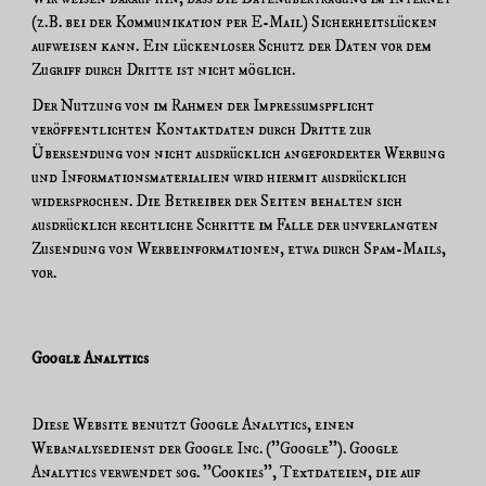
(z.B. bei der Kommunikation per E-Mail) Sicherheitslücken
aufweisen kann. Ein lückenloser Schutz der Daten vor dem
Zugriff durch Dritte ist nicht möglich.
Der Nutzung von im Rahmen der Impressumspflicht
veröffentlichten Kontaktdaten durch Dritte zur
Übersendung von nicht ausdrücklich angeforderter Werbung
und Informationsmaterialien wird hiermit ausdrücklich
widersprochen. Die Betreiber der Seiten behalten sich
ausdrücklich rechtliche Schritte im Falle der unverlangten
Zusendung von Werbeinformationen, etwa durch Spam-Mails,
vor.
Google Analytics
Diese Website benutzt Google Analytics, einen
Webanalysedienst der Google Inc. (''Google''). Google
Analytics verwendet sog. ''Cookies'', Textdateien, die auf